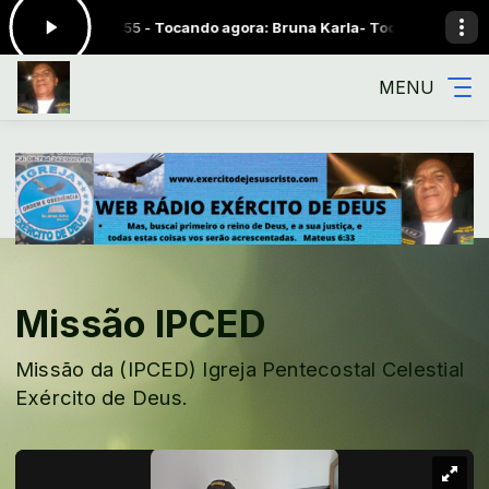
0:00 às 23:55 -
Tocando agora: Bruna Karla- Toque nas Águas
EXÉRC
MENU
Missão IPCED
Missão da (IPCED) Igreja Pentecostal Celestial
Exército de Deus.